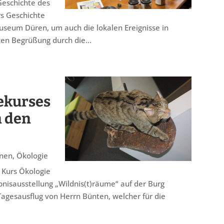
Geschichte des
rs Geschichte
seum Düren, um auch die lokalen Ereignisse in
zen Begrüßung durch die...
ekurses
n den
onen
,
Ökologie
 Kurs Ökologie
ebnisausstellung „Wildnis(t)räume“ auf der Burg
Tagesausflug von Herrn Bünten, welcher für die