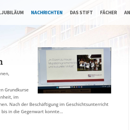
LJUBILÄUM
NACHRICHTEN
DAS STIFT
FÄCHER
A
n
onen
,
en Grundkurse
nheit, im
n. Nach der Beschäftigung im Geschichtsunterricht
 bis in die Gegenwart konnte...