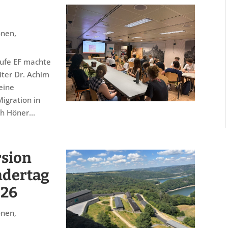
onen
,
tufe EF machte
iter Dr. Achim
eine
igration in
h Höner...
sion
ndertag
026
onen
,