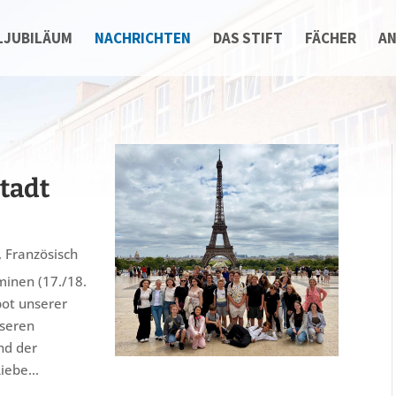
LJUBILÄUM
NACHRICHTEN
DAS STIFT
FÄCHER
A
tadt
,
Französisch
rminen (17./18.
ebot unserer
seren
nd der
iebe...