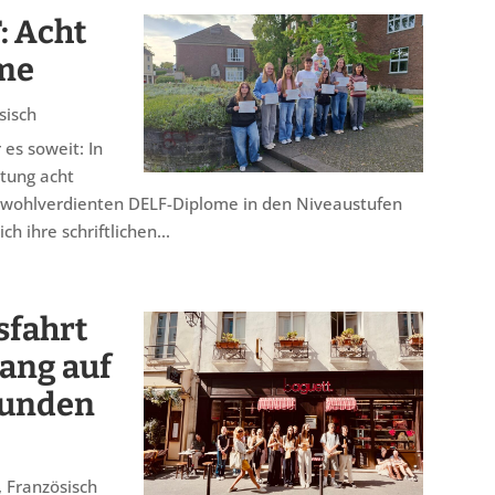
: Acht
ome
sisch
es soweit: In
itung acht
e wohlverdienten DELF-Diplome in den Niveaustufen
ch ihre schriftlichen...
sfahrt
ang auf
tunden
,
Französisch