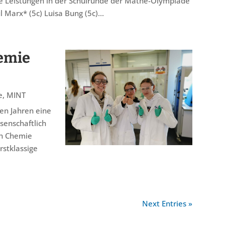
 Leistungen in der Schulrunde der Mathe-Olympiade
l Marx* (5c) Luisa Bung (5c)...
hemie
e
,
MINT
len Jahren eine
senschaftlich
ch Chemie
rstklassige
Next Entries »