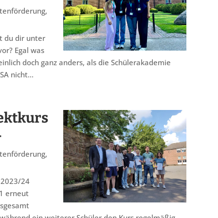
tenförderung
,
t du dir unter
vor? Egal was
heinlich doch ganz anders, als die Schülerakademie
A nicht...
ektkurs
4
tenförderung
,
r 2023/24
1 erneut
nsgesamt
 während ein weiterer Schüler den Kurs regelmäßig