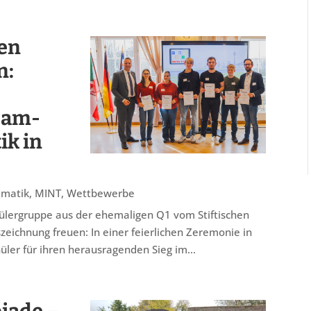
en
n:
eam-
k in
matik
,
MINT
,
Wettbewerbe
ülergruppe aus der ehemaligen Q1 vom Stiftischen
ichnung freuen: In einer feierlichen Zeremonie in
ler für ihren herausragenden Sieg im...