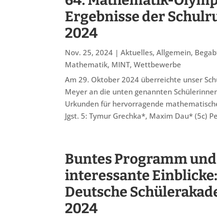
64. Mathematik-Olymp
Ergebnisse der Schul
2024
Nov. 25, 2024
|
Aktuelles
,
Allgemein
,
Begab
Mathematik
,
MINT
,
Wettbewerbe
Am 29. Oktober 2024 überreichte unser Schul
Meyer an die unten genannten Schülerinnen
Urkunden für hervorragende mathematische
Jgst. 5: Tymur Grechka*, Maxim Dau* (5c) Pet
Buntes Programm und 
interessante Einblicke:
Deutsche Schülerakad
2024