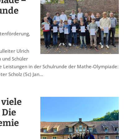
iade –
runde
tenförderung
,
leiter Ulrich
 und Schüler
 Leistungen in der Schulrunde der Mathe-Olympiade:
er Scholz (5c) Jan...
viele
 Die
emie