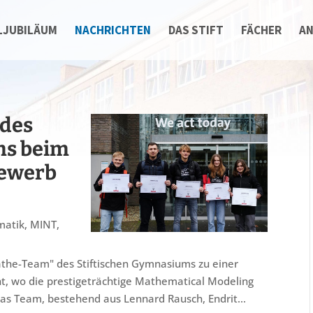
LJUBILÄUM
NACHRICHTEN
DAS STIFT
FÄCHER
A
 des
ms beim
bewerb
matik
,
MINT
,
the-Team" des Stiftischen Gymnasiums zu einer
ht, wo die prestigeträchtige Mathematical Modeling
as Team, bestehend aus Lennard Rausch, Endrit...