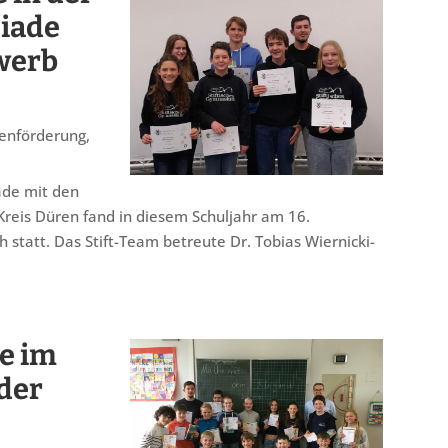
iade
werb
enförderung
,
ade mit den
reis Düren fand in diesem Schuljahr am 16.
statt. Das Stift-Team betreute Dr. Tobias Wiernicki-
se im
der