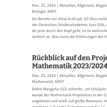
Nov. 25, 2024
|
Aktuelles
,
Allgemein
,
Begab
Biologie
,
MINT
Ein Bericht von Alina Krafczyk, Q2 Was stells
der Deutschen Schülerakademie, kurz DSA, 
dir jetzt durch den Kopf geht, es ist wahrsc
wirklich ist. Man kann die Erfahrungen der DS
Rückblick auf den Proj
Mathematik 2023/202
Nov. 25, 2024
|
Aktuelles
,
Allgemein
,
Begab
Mathematik
,
MINT
Endrit Margjeka (Q2) schreibt: „Im Schuljah
wurde der Mathematik-Projektkurs in der Q
angeboten und stieß auf große Resonanz. I
meldeten sich sechs Teilnehmer regulär an,