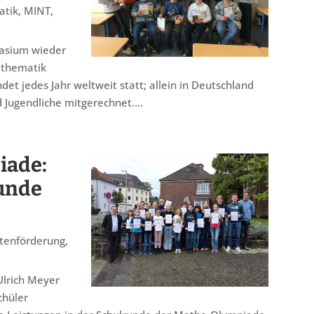
atik
,
MINT
,
nasium wieder
athematik
t jedes Jahr weltweit statt; allein in Deutschland
 Jugendliche mitgerechnet....
iade:
runde
tenförderung
,
Ulrich Meyer
chüler