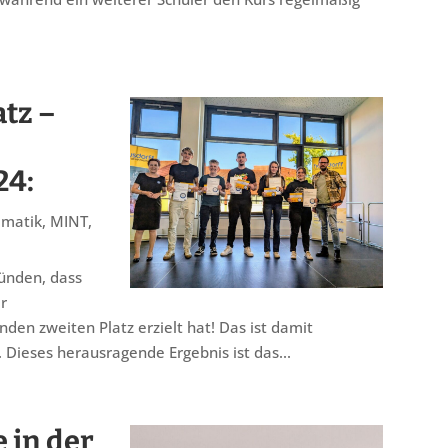
tz –
24:
matik
,
MINT
,
künden, dass
r
en zweiten Platz erzielt hat! Das ist damit
. Dieses herausragende Ergebnis ist das...
 in der