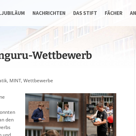
LJUBILÄUM
NACHRICHTEN
DAS STIFT
FÄCHER
A
änguru-Wettbewerb
tik
,
MINT
,
Wettbewerbe
ine
konnten
 an den
werbs
n und