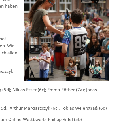
sen haben
n
hof
en. Wir
ich allen
aszczyk
g (5d); Niklas Esser (6c); Emma Röther (7a); Jonas
5d); Arthur Marciaszczyk (6c), Tobias Weierstraß (6d)
 am Online-Wettbwerb: Philipp Riffel (5b)