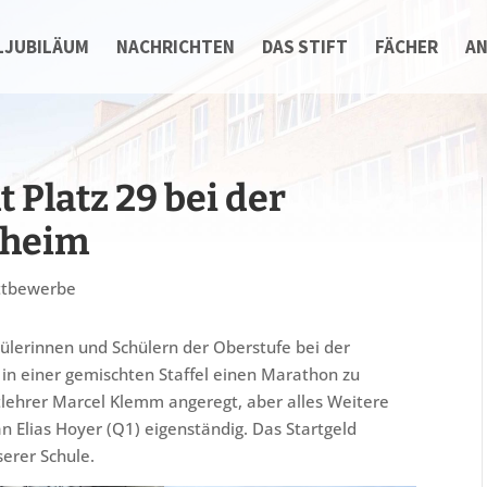
LJUBILÄUM
NACHRICHTEN
DAS STIFT
FÄCHER
A
t Platz 29 bei der
lheim
tbewerbe
hülerinnen und Schülern der Oberstufe bei der
in einer gemischten Staffel einen Marathon zu
tlehrer Marcel Klemm angeregt, aber alles Weitere
 Elias Hoyer (Q1) eigenständig. Das Startgeld
erer Schule.