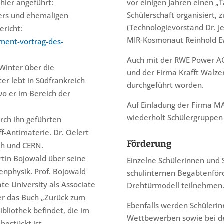
 hier angeführt:
vor einigen Jahren einen „
Schülerschaft organisiert,
kers und ehemaligen
(Technologievorstand Dr. J
ericht:
MIR-Kosmonaut Reinhold E
iment-vortrag-des-
Auch mit der RWE Power AG
 Winter über die
und der Firma Krafft Walze
ter lebt in Südfrankreich
durchgeführt worden.
wo er im Bereich der
Auf Einladung der Firma 
wiederholt Schülergruppen 
rch ihn geführten
-Antimaterie. Dr. Oelert
Förderung
ich und CERN.
rtin Bojowald über seine
Einzelne Schülerinnen und
enphysik. Prof. Bojowald
schulinternen Begabtenför
te University als Associate
Drehtürmodell teilnehmen
 er das Buch „Zurück zum
Ebenfalls werden Schülerin
ibliothek befindet, die im
Wettbewerben sowie bei de
bestückt ist.