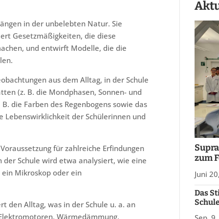
Aktu
gängen in der unbelebten Natur. Sie
liert Gesetzmäßigkeiten, die diese
chen, und entwirft Modelle, die die
len.
obachtungen aus dem Alltag, in der Schule
tten (z. B. die Mondphasen, Sonnen- und
z. B. die Farben des Regenbogens sowie das
 Lebenswirklichkeit der Schülerinnen und
Supra
 Voraussetzung für zahlreiche Erfindungen
zum F
n der Schule wird etwa analysiert, wie eine
, ein Mikroskop oder ein
Juni 20
Das St
Schule
t den Alltag, was in der Schule u. a. an
g, Elektromotoren, Wärmedämmung,
Sep. 9