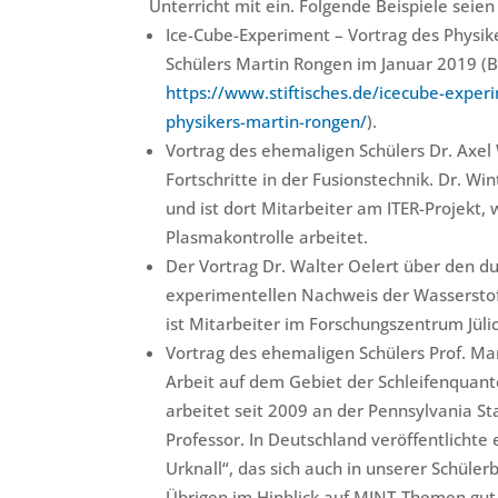
Unterricht mit ein. Folgende Beispiele seien
Ice-Cube-Experiment – Vortrag des Physi
Schülers Martin Rongen im Januar 2019 (B
https://www.stiftisches.de/icecube-exper
physikers-martin-rongen/
).
Vortrag des ehemaligen Schülers Dr. Axel
Fortschritte in der Fusionstechnik. Dr. Win
und ist dort Mitarbeiter am ITER-Projekt, 
Plasmakontrolle arbeitet.
Der Vortrag Dr. Walter Oelert über den du
experimentellen Nachweis der Wasserstoff
ist Mitarbeiter im Forschungszentrum Jül
Vortrag des ehemaligen Schülers Prof. Ma
Arbeit auf dem Gebiet der Schleifenquant
arbeitet seit 2009 an der Pennsylvania Sta
Professor. In Deutschland veröffentlichte
Urknall“, das sich auch in unserer Schülerb
Übrigen im Hinblick auf MINT-Themen gut 