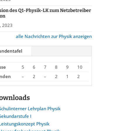
ion des Q1-Physik-LK zum Netzbetreiber
on
, 2023
alle Nachrichten zur Physik anzeigen
undentafel
sse
5
6
7
8
9
10
unden
–
2
–
2
1
2
ownloads
Schulinterner Lehrplan Physik
Sekundarstufe I
Leistungskonzept Physik