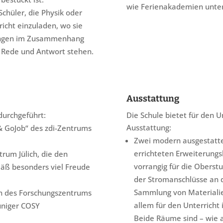
wie Ferienakademien unter
Schüler, die Physik oder
icht einzuladen, wo sie
rungen im Zusammenhang
h Rede und Antwort stehen.
Ausstattung
durchgeführt:
Die Schule bietet für den U
Ausstattung:
 GoJob“ des zdi-Zentrums
Zwei modern ausgestatte
errichteten Erweiterungs
rum Jülich, die den
vorrangig für die Oberst
äß besonders viel Freude
der Stromanschlüsse an 
Sammlung von Materialie
en des Forschungszentrums
allem für den Unterricht 
uniger COSY
Beide Räume sind – wie a