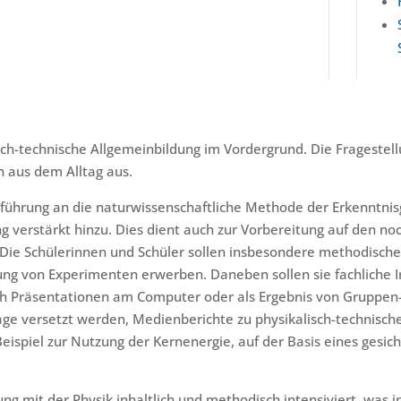
sch-technische Allgemeinbildung im Vordergrund. Die Fragestel
aus dem Alltag aus.
nführung an die naturwissenschaftliche Methode der Erkenntni
g verstärkt hinzu. Dies dient auch zur Vorbereitung auf den no
. Die Schülerinnen und Schüler sollen insbesondere methodisch
ung von Experimenten erwerben. Daneben sollen sie fachliche 
rch Präsentationen am Computer oder als Ergebnis von Gruppen-
 Lage versetzt werden, Medienberichte zu physikalisch-technis
Beispiel zur Nutzung der Kernenergie, auf der Basis eines gesi
ung mit der Physik inhaltlich und methodisch intensiviert, was