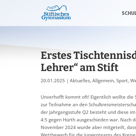
SCHU
Erstes Tischtennisd
Lehrer“ am Stift
20.01.2025
|
Aktuelles
,
Allgemein
,
Sport
,
We
Unverhofft kommt oft! Eigentlich wollte die
zur Teilnahme an den Schulkreismeisterscha
der Jahrgangsstufe Q2 besteht und diese im
4:5 gegen Hürth ausgeschieden war. Nach d
November 2024 wurde aber mitgeteilt, dass
Wettbewerb für die Jungenteams des Kreis