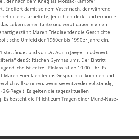
iel, der nach dem Krieg als Mossad-Kämpfer
rt. Er eifert damit seinem Vater nach, der während
Geheimdienst arbeitete, jedoch entdeckt und ermordet
 das Leben seiner Tante und gerät dabei in einen
enartig erzählt Maren Friedlaender die Geschichte
 politische Umfeld der 1960er bis 1990er Jahre ein.
 stattfindet und von Dr. Achim Jaeger moderiert
fteria“ des Stiftischen Gymnasiums. Der Eintritt
ugendliche ist er frei. Einlass ist ab 19.00 Uhr. Es
 mit Maren Friedlaender ins Gespräch zu kommen und
 herzlich willkommen, wenn sie entweder vollständig
 (3G-Regel). Es gelten die tagesaktuellen
Es besteht die Pflicht zum Tragen einer Mund-Nase-