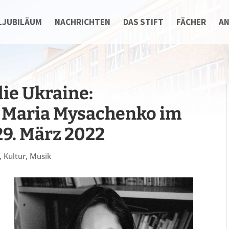
LJUBILÄUM
NACHRICHTEN
DAS STIFT
FÄCHER
A
die Ukraine:
t Maria Mysachenko im
29. März 2022
,
Kultur
,
Musik