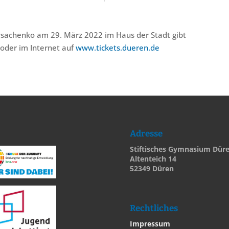
ysachenko am 29. März 2022 im Haus der Stadt gibt
 oder im Internet auf
www.tickets.dueren.de
Adresse
Stiftisches Gymnasium Dür
Altenteich 14
52349 Düren
Rechtliches
Impressum