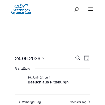
Termine
Termine
24.06.2026
Termi
Suche
Tag
Ansich
Datum
Such-
für
Ganztägig
Naviga
wählen.
und
24.
10. Juni
-
24. Juni
Ansichte
Besuch aus Pittsburgh
Juni
2026
Vorheriger Tag
Nächster Tag