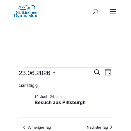
Termine
Termine
23.06.2026
Termi
Suche
Tag
Ansich
Datum
Such-
für
Ganztägig
Naviga
wählen.
und
23.
10. Juni
-
24. Juni
Ansichte
Besuch aus Pittsburgh
Juni
2026
Vorheriger Tag
Nächster Tag