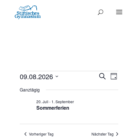
Termine
Termine
09.08.2026
Termi
Suche
Tag
Ansich
Datum
Such-
für
Ganztägig
Naviga
wählen.
und
9.
20. Juli
-
1. September
Ansichte
Sommerferien
August
2026
Vorheriger Tag
Nächster Tag