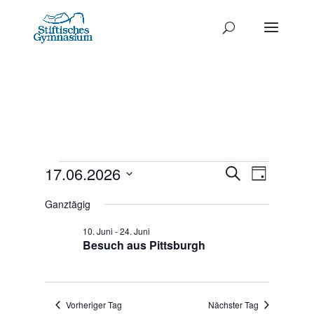
Termine
Termine
17.06.2026
Termi
Suche
Tag
Ansich
Datum
Such-
für
Ganztägig
Naviga
wählen.
und
17.
10. Juni
-
24. Juni
Ansichte
Besuch aus Pittsburgh
Juni
2026
Vorheriger Tag
Nächster Tag