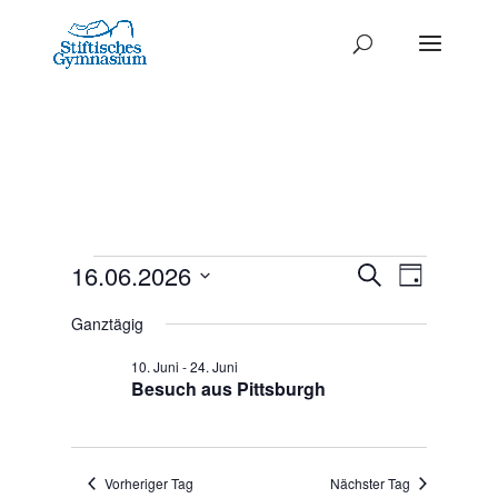
Termine
Termine
16.06.2026
Termi
Suche
Tag
Ansich
Datum
Such-
für
Ganztägig
Naviga
wählen.
und
16.
10. Juni
-
24. Juni
Ansichte
Besuch aus Pittsburgh
Juni
2026
Vorheriger Tag
Nächster Tag