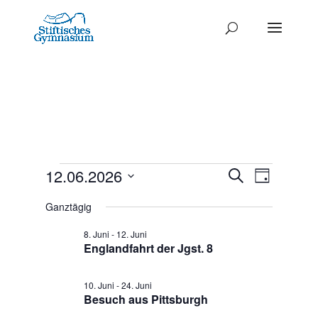
Termine
Termine
12.06.2026
Termi
Suche
Tag
Ansich
Datum
Such-
für
Ganztägig
Naviga
wählen.
und
12.
8. Juni
-
12. Juni
Ansichte
Englandfahrt der Jgst. 8
Juni
2026
10. Juni
-
24. Juni
Besuch aus Pittsburgh