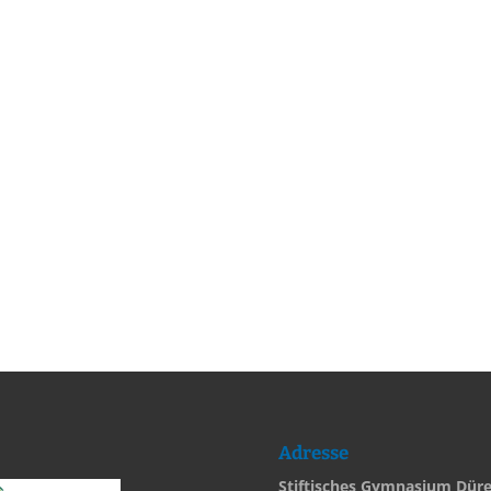
Adresse
Stiftisches Gymnasium Dür