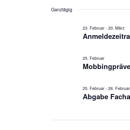
2026
Termine
wählen.
Ganztägig
Schlüsselwort.
23. Februar
-
20. März
Anmeldezeitr
25. Februar
Mobbingpräven
25. Februar
-
26. Februa
Abgabe Facha