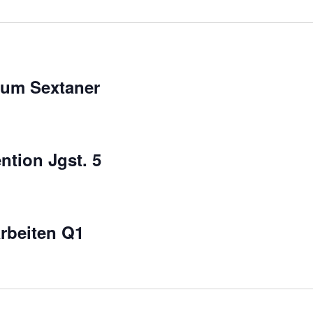
aum Sextaner
tion Jgst. 5
r
rbeiten Q1