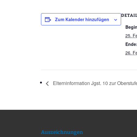
DETAI
Zum Kalender hinzufügen
Begi
25. F
Ende
26. F
Elterninformation Jgst. 10 zur Oberstuf
Auszeichnungen