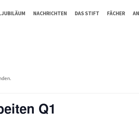
LJUBILÄUM
NACHRICHTEN
DAS STIFT
FÄCHER
A
nden.
beiten Q1