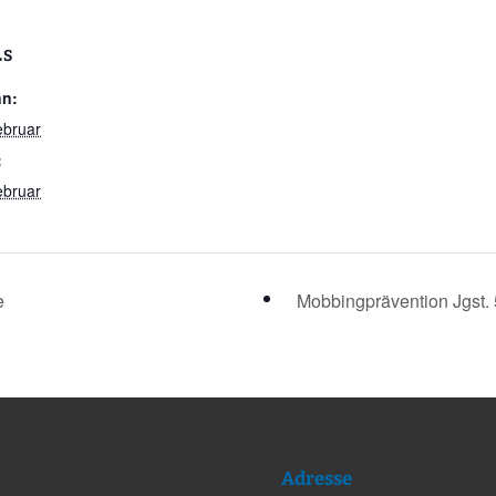
LS
nn:
ebruar
:
ebruar
e
Mobbingprävention Jgst.
Adresse