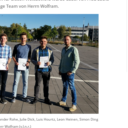
ige Team von Herrn Wolfram.
der Rohe, Julie Dick, Luis Hourtz, Leon Heinen, Simon Ding
r Wolfram (v.l.n.r.)