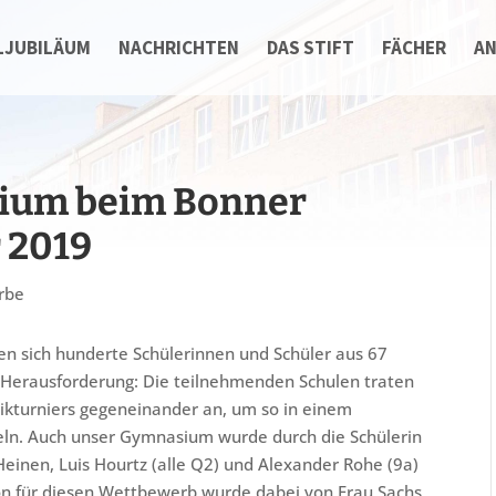
LJUBILÄUM
NACHRICHTEN
DAS STIFT
FÄCHER
A
sium beim Bonner
 2019
rbe
en sich hunderte Schülerinnen und Schüler aus 67
Herausforderung: Die teilnehmenden Schulen traten
turniers gegeneinander an, um so in einem
teln. Auch unser Gymnasium wurde durch die Schülerin
 Heinen, Luis Hourtz (alle Q2) und Alexander Rohe (9a)
ion für diesen Wettbewerb wurde dabei von Frau Sachs