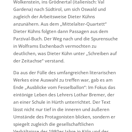
Wolkenstein, ins Grödnertal (italienisch: Val
Gardena) nach Südtirol, um sich Oswald und
zugleich der Arbeitsweise Dieter Kühns
anzunähern. Aus dem „Mittelalter-Quartett“
Dieter Kühns folgten dann Passagen aus dem
Parzival-Buch. Der Weg nach und die Spurensuche
in Wolframs Eschenbach vermochten zu
deutlichen, was Dieter Kühn unter „Schreiben auf
der Zeitachse“ verstand.
Da aus der Fülle des umfangreichen literarischen
Werkes eine Auswahl zu treffen war, gab es am
Ende „Ausblicke vom Fesselballon“: Im Fokus das
eintönige Leben des Lehrers Lothar Bremer, der
an einer Schule in Hürth unterrichtet. Der Text
lässt nicht nur tief in die inneren und äußeren
Umstände des Protagonisten blicken, sondern er
spiegelt zugleich die gesellschaftlichen
Verhältnisse der 1980er Jahre in Köln und der