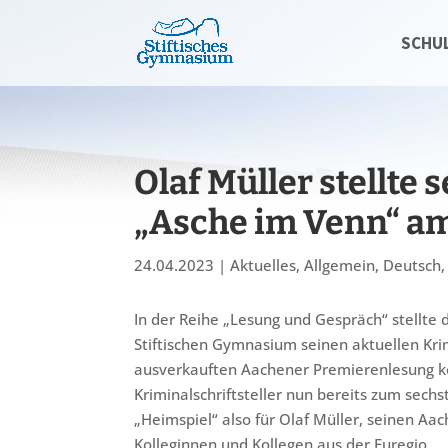
SCHU
Olaf Müller stellt
„Asche im Venn“ am 
24.04.2023
|
Aktuelles
,
Allgemein
,
Deutsch
In der Reihe „Lesung und Gespräch“ stellte
Stiftischen Gymnasium seinen aktuellen Kri
ausverkauften Aachener Premierenlesung k
Kriminalschriftsteller nun bereits zum sech
„Heimspiel“ also für Olaf Müller, seinen A
Kolleginnen und Kollegen aus der Euregio.