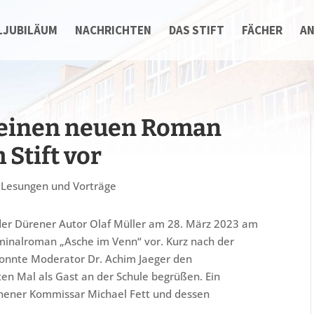
LJUBILÄUM
NACHRICHTEN
DAS STIFT
FÄCHER
A
e seinen neuen Roman
Stift vor
,
Lesungen und Vorträge
 der Dürener Autor Olaf Müller am 28. März 2023 am
minalroman „Asche im Venn“ vor. Kurz nach der
onnte Moderator Dr. Achim Jaeger den
sten Mal als Gast an der Schule begrüßen. Ein
achener Kommissar Michael Fett und dessen