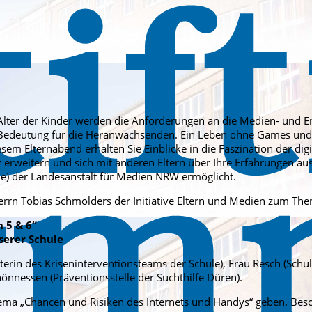
ter der Kinder werden die Anforderungen an die Medien- und E
deutung für die Heranwachsenden. Ein Leben ohne Games und Sm
iesem Elternabend erhalten Sie Einblicke in die Faszination der dig
weitern und sich mit anderen Eltern über Ihre Erfahrungen aust
) der Landesanstalt für Medien NRW ermöglicht.
errn Tobias Schmölders der Initiative Eltern und Medien zum Th
 5 & 6“
serer Schule
terin des Kriseninterventionsteams der Schule), Frau Resch (Schul
önnessen (Präventionsstelle der Suchthilfe Düren).
hema „Chancen und Risiken des Internets und Handys“ geben. Bes