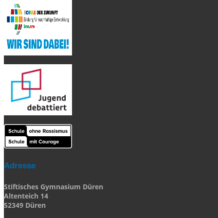
Adresse
Stiftisches Gymnasium Düren
Altenteich 14
52349 Düren