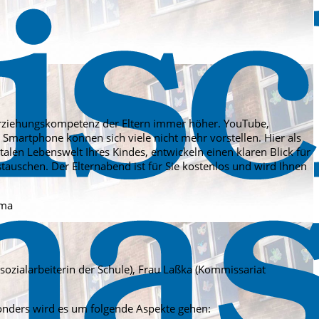
rziehungskompetenz der Eltern immer höher. YouTube,
artphone können sich viele nicht mehr vorstellen. Hier als
italen Lebenswelt Ihres Kindes, entwickeln einen klaren Blick für
auschen. Der Elternabend ist für Sie kostenlos und wird Ihnen
ema
sozialarbeiterin der Schule), Frau Laßka (Kommissariat
onders wird es um folgende Aspekte gehen: