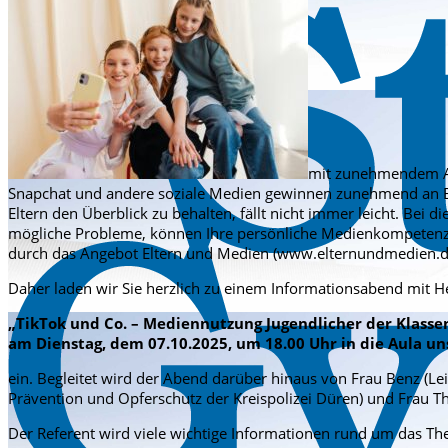
mit zunehmendem Al
Snapchat und andere soziale Medien gewinnen zunehmend an Be
Eltern den Überblick zu behalten, fällt nicht immer leicht. Bei d
mögliche Probleme, können Ihre persönliche Medienkompetenz er
durch das Angebot Eltern und Medien (www.elternundmedien.de
Daher laden wir Sie herzlich zu einem Informationsabend mit H
„
TikTok und Co. – Mediennutzung Jugendlicher der Klassen
am Dienstag, dem 07.10.2025,
um 18.00 Uhr in die Aula un
ein. Begleitet wird der Abend darüber hinaus von Frau Benz (Lei
Prävention und Opferschutz der Kreispolizei Düren) und Frau Th
Der Referent wird viele wichtige Informationen rund um das T