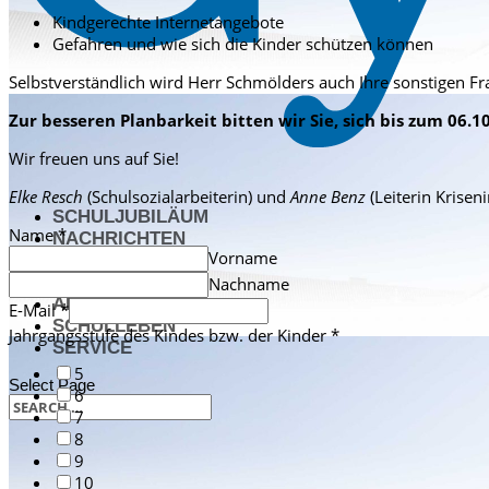
Kindgerechte Internetangebote
Gefahren und wie sich die Kinder schützen können
Selbstverständlich wird Herr Schmölders auch Ihre sonstigen F
Zur besseren Planbarkeit bitten wir Sie, sich bis zum 06
Wir freuen uns auf Sie!
Elke Resch
(Schulsozialarbeiterin) und
Anne Benz
(Leiterin Krisen
SCHULJUBILÄUM
Name
*
NACHRICHTEN
Vorname
DAS STIFT
FÄCHER
Nachname
ANGEBOTE
E-Mail
*
SCHULLEBEN
Jahrgangsstufe des Kindes bzw. der Kinder
*
SERVICE
5
Select Page
6
7
8
9
10