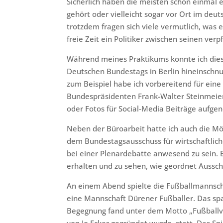
Sicherlich haben die meisten schon einmal 
gehört oder vielleicht sogar vor Ort im deu
trotzdem fragen sich viele vermutlich, was
freie Zeit ein Politiker zwischen seinen ver
Während meines Praktikums konnte ich dies
Deutschen Bundestags in Berlin hineinschnup
zum Beispiel habe ich vorbereitend für ein
Bundespräsidenten Frank-Walter Steinmeier
oder Fotos für Social-Media Beiträge aufg
Neben der Büroarbeit hatte ich auch die Mö
dem Bundestagsausschuss für wirtschaftlic
bei einer Plenardebatte anwesend zu sein. E
erhalten und zu sehen, wie geordnet Aussch
An einem Abend spielte die Fußballmannsch
eine Mannschaft Dürener Fußballer. Das span
Begegnung fand unter dem Motto „Fußballv
von Jo Ecker gegründet wurde, statt. Das Sp