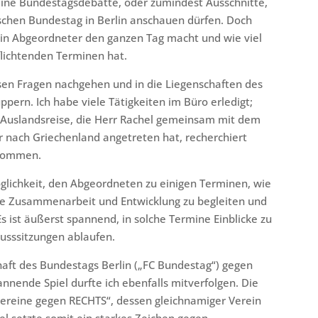
eine Bundestagsdebatte, oder zumindest Ausschnitte,
tschen Bundestag in Berlin anschauen dürfen. Doch
 ein Abgeordneter den ganzen Tag macht und wie viel
pflichtenden Terminen hat.
en Fragen nachgehen und in die Liegenschaften des
pern. Ich habe viele Tätigkeiten im Büro erledigt;
e Auslandsreise, die Herr Rachel gemeinsam mit dem
 nach Griechenland angetreten hat, recherchiert
enommen.
glichkeit, den Abgeordneten zu einigen Terminen, wie
he Zusammenarbeit und Entwicklung zu begleiten und
s ist äußerst spannend, in solche Termine Einblicke zu
usssitzungen ablaufen.
aft des Bundestags Berlin („FC Bundestag“) gegen
nende Spiel durfte ich ebenfalls mitverfolgen. Die
ereine gegen RECHTS“, dessen gleichnamiger Verein
iel setzte somit ein starkes Zeichen gegen