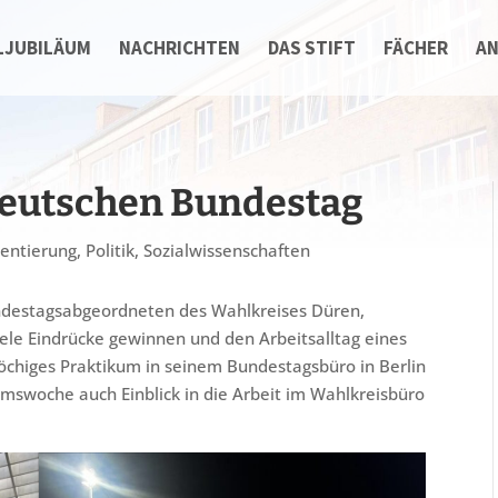
LJUBILÄUM
NACHRICHTEN
DAS STIFT
FÄCHER
A
Deutschen Bundestag
ientierung
,
Politik
,
Sozialwissenschaften
destagsabgeordneten des Wahlkreises Düren,
iele Eindrücke gewinnen und den Arbeitsalltag eines
wöchiges Praktikum in seinem Bundestagsbüro in Berlin
kumswoche auch Einblick in die Arbeit im Wahlkreisbüro