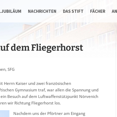
LJUBILÄUM
NACHRICHTEN
DAS STIFT
FÄCHER
A
auf dem Fliegerhorst
nen
,
SFG
mit Herrn Kaiser und zwei französischen
ftischen Gymnasium traf, war allen die Spannung und
 ein Besuch auf dem Luftwaffenstützpunkt Nörvenich
en wir Richtung Fliegerhorst los.
Nachdem uns der Pförtner am Eingang