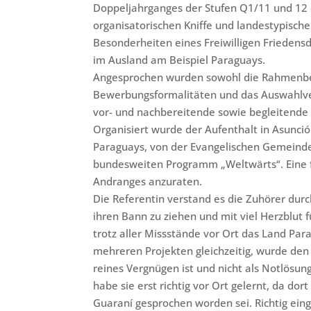
Doppeljahrganges der Stufen Q1/11 und 12 
organisatorischen Kniffe und landestypisch
Besonderheiten eines Freiwilligen Friedens
im Ausland am Beispiel Paraguays.
Angesprochen wurden sowohl die Rahmenbed
Bewerbungsformalitäten und das Auswahlver
vor- und nachbereitende sowie begleitende
Organisiert wurde der Aufenthalt in Asunci
Paraguays, von der Evangelischen Gemeinde
bundesweiten Programm „Weltwärts“. Eine f
Andranges anzuraten.
Die Referentin verstand es die Zuhörer dur
ihren Bann zu ziehen und mit viel Herzblut 
trotz aller Missstände vor Ort das Land Para
mehreren Projekten gleichzeitig, wurde den Z
reines Vergnügen ist und nicht als Notlösun
habe sie erst richtig vor Ort gelernt, da d
Guaraní gesprochen worden sei. Richtig eing