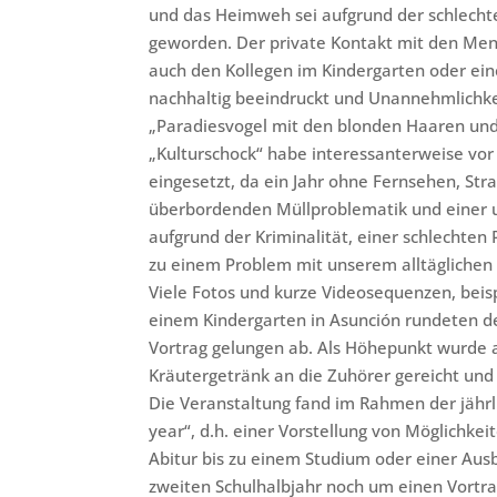
und das Heimweh sei aufgrund der schlech
geworden. Der private Kontakt mit den Men
auch den Kollegen im Kindergarten oder ei
nachhaltig beeindruckt und Unannehmlichk
„Paradiesvogel mit den blonden Haaren und
„Kulturschock“ habe interessanterweise vo
eingesetzt, da ein Jahr ohne Fernsehen, St
überbordenden Müllproblematik und einer un
aufgrund der Kriminalität, einer schlechte
zu einem Problem mit unserem alltäglichen
Viele Fotos und kurze Videosequenzen, beis
einem Kindergarten in Asunción rundeten den
Vortrag gelungen ab. Als Höhepunkt wurde 
Kräutergetränk an die Zuhörer gereicht und
Die Veranstaltung fand im Rahmen der jähr
year“, d.h. einer Vorstellung von Möglichke
Abitur bis zu einem Studium oder einer Ausbi
zweiten Schulhalbjahr noch um einen Vortr