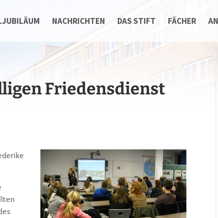
LJUBILÄUM
NACHRICHTEN
DAS STIFT
FÄCHER
A
lligen Friedensdienst
iederike
e
llten
des