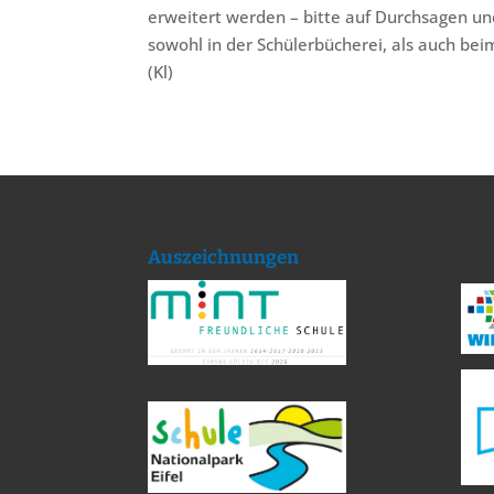
erweitert werden – bitte auf Durchsagen un
sowohl in der Schülerbücherei, als auch be
(Kl)
Auszeichnungen