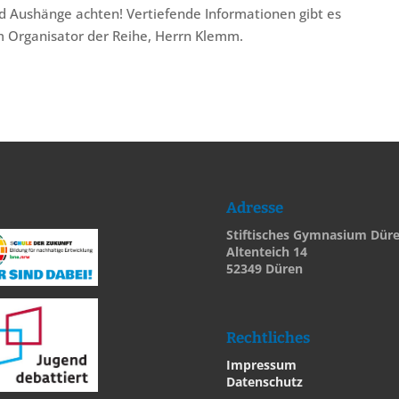
d Aushänge achten! Vertiefende Informationen gibt es
im Organisator der Reihe, Herrn Klemm.
Adresse
Stiftisches Gymnasium Dür
Altenteich 14
52349 Düren
Rechtliches
Impressum
Datenschutz