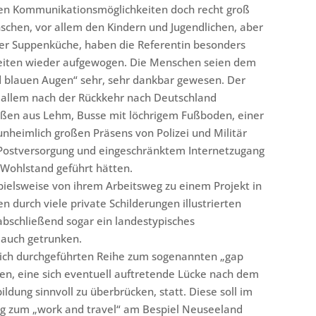
ten Kommunikationsmöglichkeiten doch recht groß
schen, vor allem den Kindern und Jugendlichen, aber
ner Suppenküche, haben die Referentin besonders
eiten wieder aufgewogen. Die Menschen seien dem
 blauen Augen“ sehr, sehr dankbar gewesen. Der
r allem nach der Rückkehr nach Deutschland
raßen aus Lehm, Busse mit löchrigem Fußboden, einer
heimlich großen Präsens von Polizei und Militär
n Postversorgung und eingeschränktem Internetzugang
 Wohlstand geführt hätten.
pielsweise von ihrem Arbeitsweg zu einem Projekt in
 durch viele private Schilderungen illustrierten
abschließend sogar ein landestypisches
 auch getrunken.
lich durchgeführten Reihe zum sogenannten „gap
iten, eine sich eventuell auftretende Lücke nach dem
ldung sinnvoll zu überbrücken, statt. Diese soll im
ag zum „work and travel“ am Bespiel Neuseeland