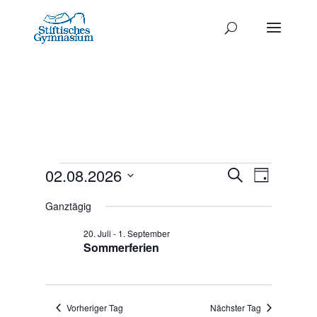
Termine
Termine
02.08.2026
Termi
Suche
Tag
Ansich
Datum
Such-
für
Ganztägig
Naviga
wählen.
und
2.
20. Juli
-
1. September
Ansichte
Sommerferien
August
2026
Vorheriger Tag
Nächster Tag