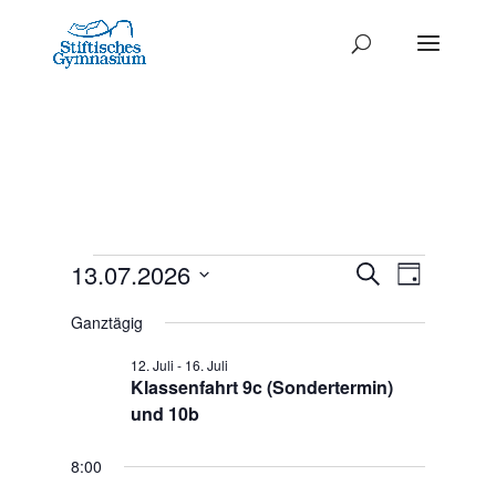
Termine
Termine
13.07.2026
Termi
Suche
Tag
Ansich
Datum
Such-
für
Ganztägig
Naviga
wählen.
und
13.
12. Juli
-
16. Juli
Ansichte
Klassenfahrt 9c (Sondertermin)
Juli
und 10b
2026
8:00