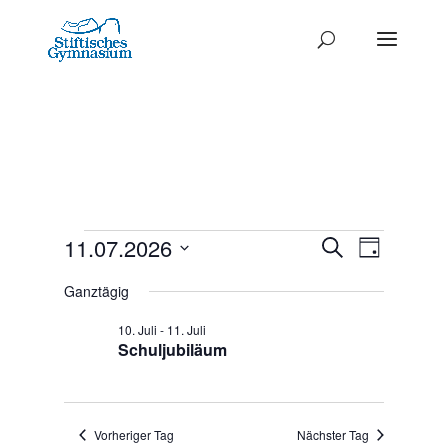
Termine
Termine
11.07.2026
Termi
Suche
Tag
Ansich
Datum
Such-
für
Ganztägig
Naviga
wählen.
und
11.
10. Juli
-
11. Juli
Ansichte
Schuljubiläum
Juli
2026
Vorheriger Tag
Nächster Tag