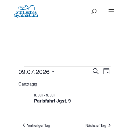
Termine
Termine
09.07.2026
Termi
Suche
Tag
Ansich
Datum
Such-
für
Ganztägig
Naviga
wählen.
und
9.
8. Juli
-
9. Juli
Ansichte
Parisfahrt Jgst. 9
Juli
2026
Vorheriger Tag
Nächster Tag