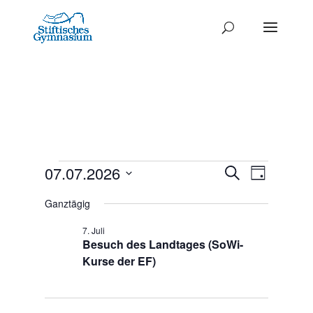
Termine
Termine
07.07.2026
Termi
Suche
Tag
Ansich
Datum
Such-
für
Ganztägig
Naviga
wählen.
und
7.
7. Juli
Ansichte
Besuch des Landtages (SoWi-
Juli
Kurse der EF)
2026