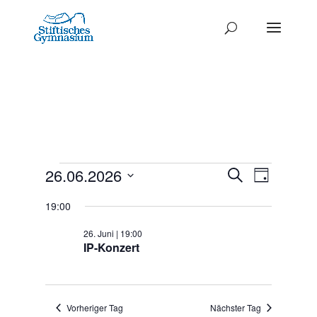
Termine
Termine
26.06.2026
Termi
Suche
Tag
Ansich
Datum
Such-
für
19:00
Naviga
wählen.
und
26.
26. Juni | 19:00
Ansichte
IP-Konzert
Juni
2026
Vorheriger Tag
Nächster Tag