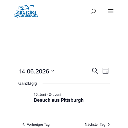
Termine
Termine
14.06.2026
Termi
Suche
Tag
Ansich
Datum
Such-
für
Ganztägig
Naviga
wählen.
und
14.
10. Juni
-
24. Juni
Ansichte
Besuch aus Pittsburgh
Juni
2026
Vorheriger Tag
Nächster Tag