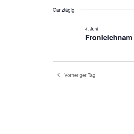
2026
Termine
wählen.
Ganztägig
Schlüsselwort.
4. Juni
Fronleichnam
Vorheriger Tag