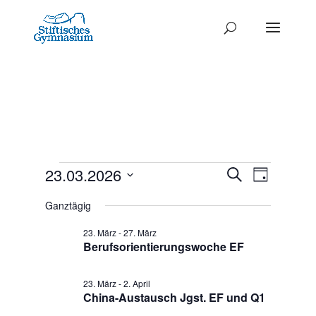
Termine
Termine
23.03.2026
Termi
Suche
Tag
Ansich
Datum
Such-
für
Ganztägig
Naviga
wählen.
und
23.
23. März
-
27. März
Ansichte
Berufsorientierungswoche EF
März
2026
23. März
-
2. April
China-Austausch Jgst. EF und Q1