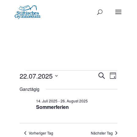
Termine
Termine
22.07.2025
Termi
Suche
Tag
Ansich
Datum
Such-
für
Ganztägig
Naviga
wählen.
und
22.
14. Juli 2025
-
26. August 2025
Ansichte
Sommerferien
Juli
2025
Vorheriger Tag
Nächster Tag