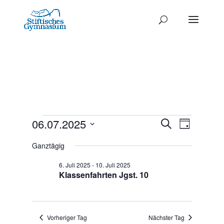
Termine
Termine
06.07.2025
Termi
Suche
Tag
Ansich
Datum
Such-
für
Ganztägig
Naviga
wählen.
und
6.
6. Juli 2025
-
10. Juli 2025
Ansichte
Klassenfahrten Jgst. 10
Juli
2025
Vorheriger Tag
Nächster Tag