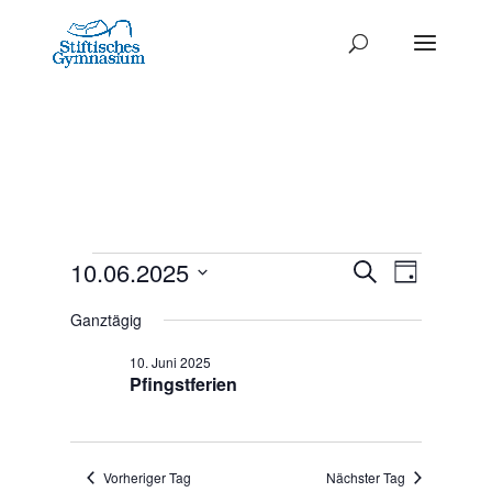
Termine
Termine
10.06.2025
Termi
Suche
Tag
Ansich
Datum
Such-
für
Ganztägig
Naviga
wählen.
und
10.
10. Juni 2025
Ansichte
Pfingstferien
Juni
2025
Vorheriger Tag
Nächster Tag