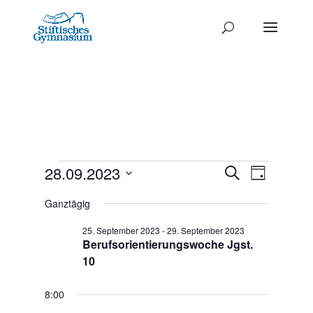
Termine
Termine
28.09.2023
Termi
Suche
Tag
Ansich
Datum
Such-
für
Ganztägig
Naviga
wählen.
und
28.
25. September 2023
-
29. September 2023
Ansichte
Berufsorientierungswoche Jgst.
September
10
2023
8:00