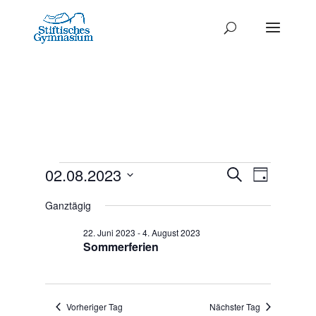
Termine
Termine
02.08.2023
Termi
Suche
Tag
Ansich
Datum
Such-
für
Ganztägig
Naviga
wählen.
und
2.
22. Juni 2023
-
4. August 2023
Ansichte
Sommerferien
August
2023
Vorheriger Tag
Nächster Tag