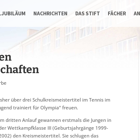
LJUBILÄUM
NACHRICHTEN
DAS STIFT
FÄCHER
A
den
schaften
rbe
sher über drei Schulkreismeistertitel im Tennis im
nd trainiert für Olympia“ freuen.
Im dritten Anlauf gewannen erstmals die Jungen in
der Wettkampfklasse III (Geburtsjahrgänge 1999-
2002) den Kreismeistertitel. Sie schlugen das