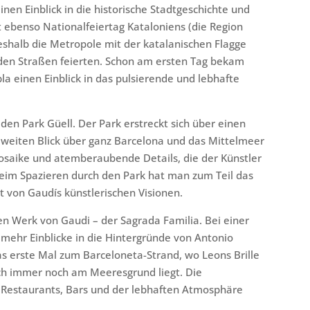
nen Einblick in die historische Stadtgeschichte und
t ebenso Nationalfeiertag Kataloniens (die Region
weshalb die Metropole mit der katalanischen Flagge
den Straßen feierten. Schon am ersten Tag bekam
a einen Einblick in das pulsierende und lebhafte
den Park Güell. Der Park erstreckt sich über einen
 weiten Blick über ganz Barcelona und das Mittelmeer
saike und atemberaubende Details, die der Künstler
Beim Spazieren durch den Park hat man zum Teil das
t von Gaudís künstlerischen Visionen.
n Werk von Gaudi – der Sagrada Familia. Bei einer
mehr Einblicke in die Hintergründe von Antonio
as erste Mal zum Barceloneta-Strand, wo Leons Brille
ch immer noch am Meeresgrund liegt. Die
n Restaurants, Bars und der lebhaften Atmosphäre