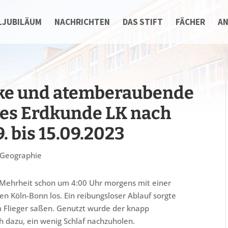
LJUBILÄUM
NACHRICHTEN
DAS STIFT
FÄCHER
A
ke und atemberaubende
 des Erdkunde LK nach
. bis 15.09.2023
Geographie
ie Mehrheit schon um 4:00 Uhr morgens mit einer
 Köln-Bonn los. Ein reibungsloser Ablauf sorgte
im Flieger saßen. Genutzt wurde der knapp
h dazu, ein wenig Schlaf nachzuholen.