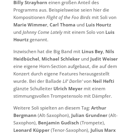
Billy Strayhorn
einen großen Anteil des
Programms aus. Beispielsweise seien hier die
Kompositionen
Flight of the Foo Birds
mit Soli von
Marie Wimmer
,
Carl Thoma
und
Luis Hourtz
und
Johnny Come Lately
mit einem Solo von
Luis
Hourtz
genannt.
Inzwischen hat die Big Band mit
Linus Bey
,
Nils
Heidbüchel
,
Michael Schleker
und
Judit Weiser
eine eigene Horn-Section aufgebaut, die auf dem
Konzert durch eigene Features herausgestellt
wurde. Bei der Ballade
Lil‘ Darlin‘
von
Neil Hefti
glänzte Schulleiter
Ulrich Meyer
mit einem
stimmungsvollen Trompetensolo mit Dämpfer.
Weitere Soli spielten an diesem Tag:
Arthur
Bergmann
(Alt-Saxophon),
Julian Grundner
(Alt-
Saxophon),
Benjamin Gudisch
(Trompete),
Leonard Küpper
(Tenor-Saxophon),
Julius Marx