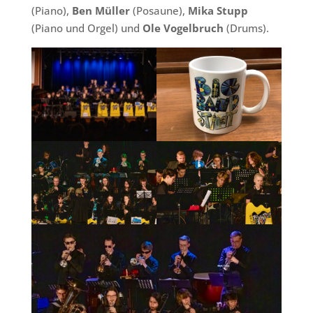
(Piano),
Ben Müller
(Posaune),
Mika Stupp
(Piano und Orgel) und
Ole Vogelbruch
(Drums).