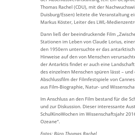
Thomas Rachel (CDU), mit der Nachwuchswis
Duisburg/Essen) leitete die Veranstaltung e
Markus Köster, Leiter des LWL-Medienzent
Dann ließ der beeindruckende Film „Zwische
Stationen im Leben von Claude Lorius, einem
den 1950ern untersuchte er das antarktische
Hinweise auf den von Menschen verursacht
der Antarktis findet er auch eine Landschaft
des einzelnen Menschen spüren lässt – und d
Abschlussfilm der Filmfestspiele von Canne
aus Film-Biographie, Natur- und Wissenschaf
Im Anschluss an den Film bestand für die Sc
und zur Diskussion.
Dieser interessante Aus
SchulKinoWochen im Wissenschaftsjahr 20
Ozeane“.
Fotos: Büro Thomas Rachel