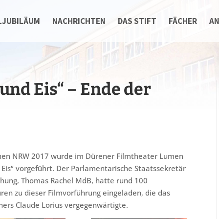
LJUBILÄUM
NACHRICHTEN
DAS STIFT
FÄCHER
A
nd Eis“ – Ende der
ochen NRW 2017 wurde im Dürener Filmtheater Lumen
is“ vorgeführt. Der Parlamentarische Staatssekretär
chung, Thomas Rachel MdB, hatte rund 100
ren zu dieser Filmvorführung eingeladen, die das
hers Claude Lorius vergegenwärtigte.