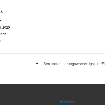
LS
m:
il 2025
orie:
n
Berufsorientierungswoche Jgst. 11/
Adresse