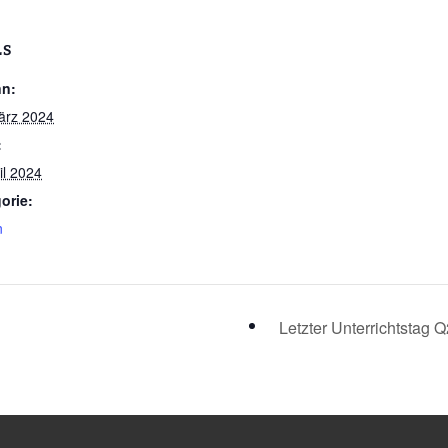
LS
nn:
ärz 2024
:
il 2024
orie:
n
Letzter Unterrichtstag 