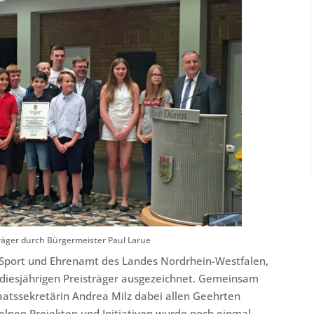
räger durch Bürgermeister Paul Larue
 Sport und Ehrenamt des Landes Nordrhein-Westfalen,
 diesjährigen Preisträger ausgezeichnet. Gemeinsam
taatssekretärin Andrea Milz dabei allen Geehrten
elnen Projekten und Initiativen wurde noch einmal