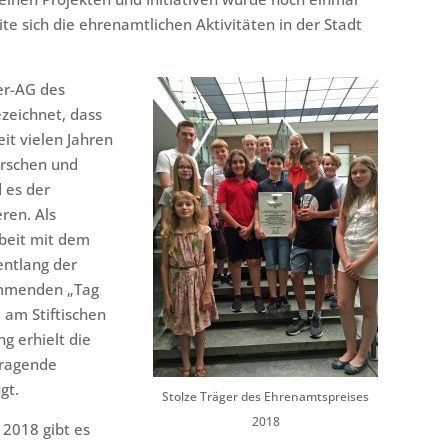
te sich die ehrenamtlichen Aktivitäten in der Stadt
er-AG des
zeichnet, dass
eit vielen Jahren
orschen und
 es der
eren. Als
beit mit dem
ntlang der
ommenden „Tag
 am Stiftischen
g erhielt die
rragende
gt.
Stolze Träger des Ehrenamtspreises
2018
2018 gibt es