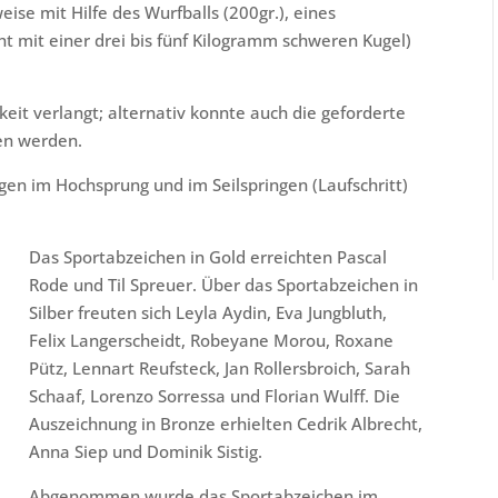
se mit Hilfe des Wurfballs (200gr.), eines
t mit einer drei bis fünf Kilogramm schweren Kugel)
eit verlangt; alternativ konnte auch die geforderte
en werden.
gen im Hochsprung und im Seilspringen (Laufschritt)
Das Sportabzeichen in Gold erreichten Pascal
Rode und Til Spreuer. Über das Sportabzeichen in
Silber freuten sich Leyla Aydin, Eva Jungbluth,
Felix Langerscheidt, Robeyane Morou, Roxane
Pütz, Lennart Reufsteck, Jan Rollersbroich, Sarah
Schaaf, Lorenzo Sorressa und Florian Wulff. Die
Auszeichnung in Bronze erhielten Cedrik Albrecht,
Anna Siep und Dominik Sistig.
Abgenommen wurde das Sportabzeichen im