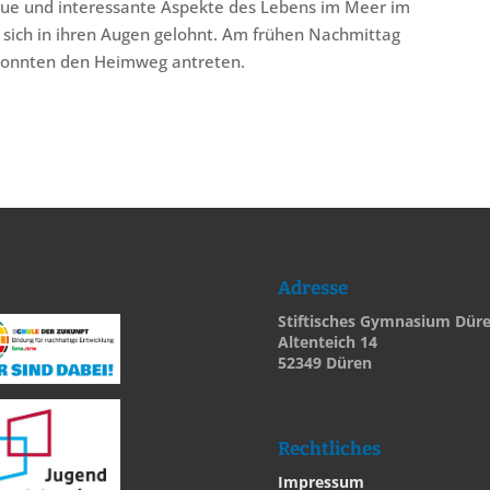
neue und interessante Aspekte des Lebens im Meer im
 sich in ihren Augen gelohnt. Am frühen Nachmittag
 konnten den Heimweg antreten.
Adresse
Stiftisches Gymnasium Dür
Altenteich 14
52349 Düren
Rechtliches
Impressum