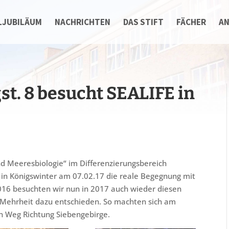
LJUBILÄUM
NACHRICHTEN
DAS STIFT
FÄCHER
A
st. 8 besucht SEALIFE in
nd Meeresbiologie“ im Differenzierungsbereich
 in Königswinter am 07.02.17 die reale Begegnung mit
16 besuchten wir nun in 2017 auch wieder diesen
er Mehrheit dazu entschieden. So machten sich am
n Weg Richtung Siebengebirge.