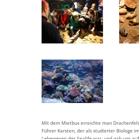
Mit dem Mietbus erreichte man Drachenfels
Führer Karsten, der als studierter Biologe 
Lebewesen des Sealife war, und gab uns au