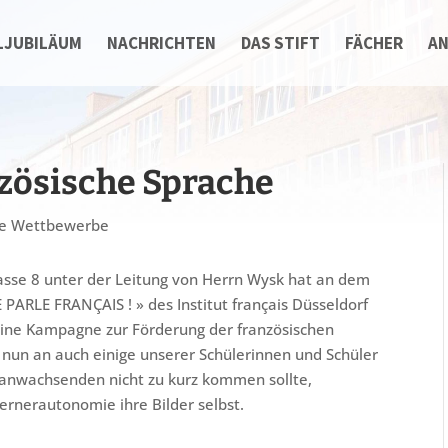
LJUBILÄUM
NACHRICHTEN
DAS STIFT
FÄCHER
A
nzösische Sprache
lle Wettbewerbe
asse 8 unter der Leitung von Herrn Wysk hat an dem
PARLE FRANÇAIS ! » des Institut français Düsseldorf
eine Kampagne zur Förderung der französischen
on nun an auch einige unserer Schülerinnen und Schüler
eranwachsenden nicht zu kurz kommen sollte,
Lernerautonomie ihre Bilder selbst.