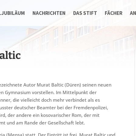
LJUBILÄUM
NACHRICHTEN
DAS STIFT
FÄCHER
A
altic
ezeichnete Autor Murat Baltic (Düren) seinen neuen
en Gymnasium vorstellen. Im Mittelpunkt der
ner, die vielleicht doch mehr verbindet als es
ewusster deutscher Beamter bei der Fremdenpolizei,
rd, der andere ein kosovarischer Rom, der mit
t und am Rande der Gesellschaft lebt.
a (Mensa) statt. Der Eintritt ist frei. Murat Baltic und