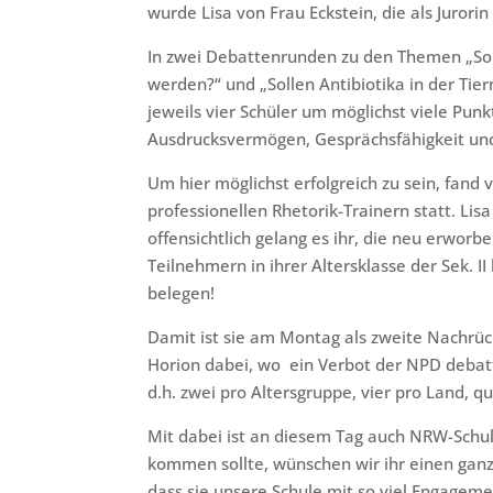
wurde Lisa von Frau Eckstein, die als Jurorin
In zwei Debattenrunden zu den Themen „Sol
werden?“ und „Sollen Antibiotika in der Ti
jeweils vier Schüler um möglichst viele Pun
Ausdrucksvermögen, Gesprächsfähigkeit un
Um hier möglichst erfolgreich zu sein, fand 
professionellen Rhetorik-Trainern statt. Li
offensichtlich gelang es ihr, die neu erwo
Teilnehmern in ihrer Altersklasse der Sek. I
belegen!
Damit ist sie am Montag als zweite Nachrück
Horion dabei, wo ein Verbot der NPD debatt
d.h. zwei pro Altersgruppe, vier pro Land, qu
Mit dabei ist an diesem Tag auch NRW-Schu
kommen sollte, wünschen wir ihr einen ganz
dass sie unsere Schule mit so viel Engageme