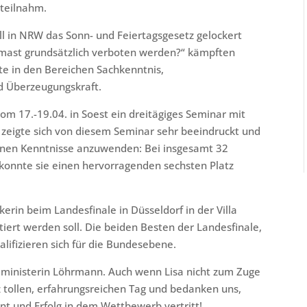
 teilnahm.
l in NRW das Sonn- und Feiertagsgesetz gelockert
ermast grundsätzlich verboten werden?“ kämpften
kte in den Bereichen Sachkenntnis,
d Überzeugungskraft.
vom 17.-19.04. in Soest ein dreitägiges Seminar mit
sa zeigte sich von diesem Seminar sehr beeindruckt und
rbenen Kenntnisse anzuwenden: Bei insgesamt 32
I konnte sie einen hervorragenden sechsten Platz
erin beim Landesfinale in Düsseldorf in der Villa
iert werden soll. Die beiden Besten der Landesfinale,
alifizieren sich für die Bundesebene.
lministerin Löhrmann. Auch wenn Lisa nicht zum Zuge
 tollen, erfahrungsreichen Tag und bedanken uns,
nt und Erfolg in dem Wettbewerb vertritt!